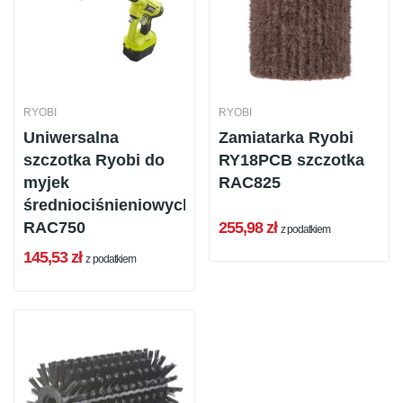
RYOBI
RYOBI
Uniwersalna
Zamiatarka Ryobi
szczotka Ryobi do
RY18PCB szczotka
myjek
RAC825
średniociśnieniowych
RAC750
255,98 zł
z podatkiem
145,53 zł
z podatkiem