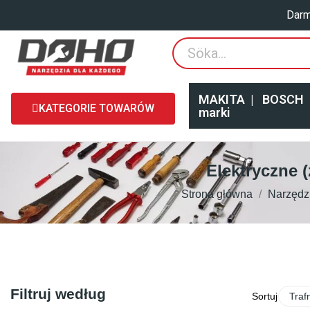
Darm
MAKITA
|
BOSCH
KATEGORIE TOWARÓW
marki
Elektryczne (
Strona główna
Narzędz
Filtruj według
Sortuj wg:
Traf