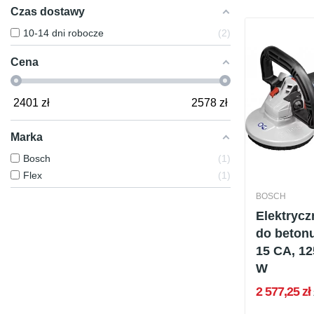
Czas dostawy
10-14 dni robocze
2
Cena
2401
zł
2578
zł
Marka
Bosch
1
Flex
1
BOSCH
Elektryczn
do beton
15 CA, 1
W
2 577,25 zł