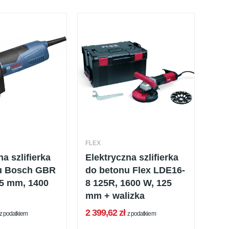
FLEX
a szlifierka
Elektryczna szlifierka
u Bosch GBR
do betonu Flex LDE16-
25 mm, 1400
8 125R, 1600 W, 125
mm + walizka
2 399,62 zł
z podatkiem
z podatkiem