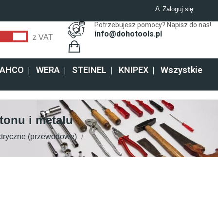
Zaloguj się
Potrzebujesz pomocy? Napisz do nas!
info@dohotools.pl
z VAT
AHCO
|
WERA
|
STEINEL
|
KNIPEX
|
Wszystkie
etonu i metalu
lektryczne (przewodowe)