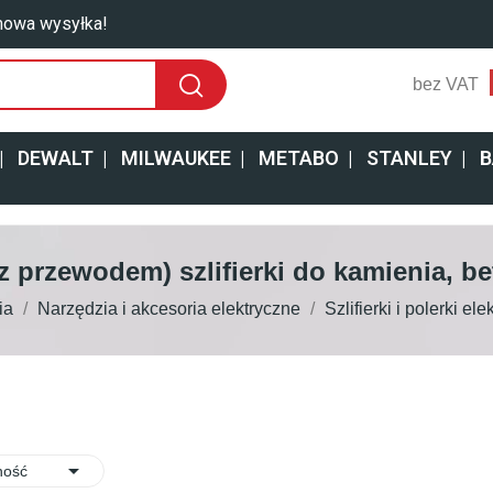
owa wysyłka!
bez VAT
|
DEWALT
|
MILWAUKEE
|
METABO
|
STANLEY
|
B
z przewodem) szlifierki do kamienia, b
ia
Narzędzia i akcesoria elektryczne
Szlifierki i polerki e

ność