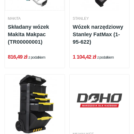
MAKITA
STANLEY
Składany wózek
Wózek narzędziowy
Makita Makpac
Stanley FatMax (1-
(TR00000001)
95-622)
816,49 zł
1 104,42 zł
z podatkiem
z podatkiem