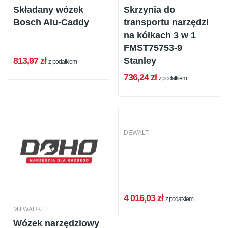
Składany wózek
Skrzynia do
Bosch Alu-Caddy
transportu narzędzi
na kółkach 3 w 1
FMST75753-9
813,97 zł
Stanley
z podatkiem
736,24 zł
z podatkiem
DEWALT
4 016,03 zł
z podatkiem
MILWAUKEE
Wózek narzędziowy