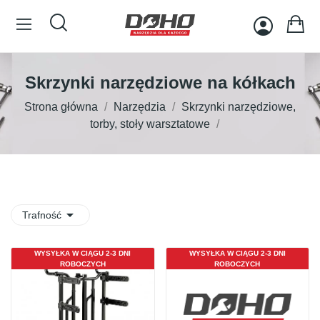
Skrzynki narzędziowe na kółkach
Strona główna
Narzędzia
Skrzynki narzędziowe,
torby, stoły warsztatowe

Trafność
WYSYŁKA W CIĄGU 2-3 DNI
WYSYŁKA W CIĄGU 2-3 DNI
ROBOCZYCH
ROBOCZYCH