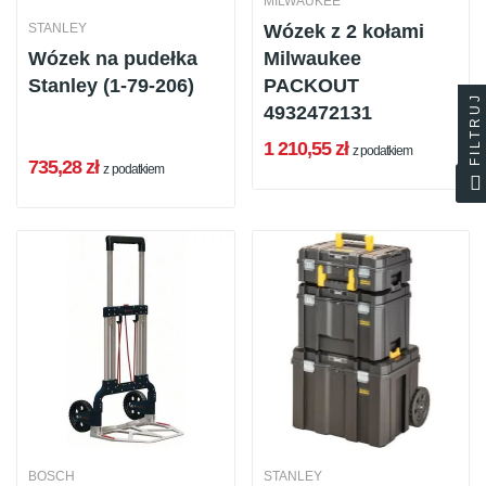
MILWAUKEE
STANLEY
Wózek z 2 kołami
Wózek na pudełka
Milwaukee
Stanley (1-79-206)
PACKOUT
FILTRUJ
4932472131
1 210,55 zł
z podatkiem
735,28 zł
z podatkiem
BOSCH
STANLEY