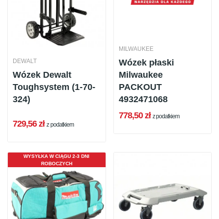
MILWAUKEE
DEWALT
Wózek płaski
Wózek Dewalt
Milwaukee
Toughsystem (1-70-
PACKOUT
324)
4932471068
778,50 zł
z podatkiem
729,56 zł
z podatkiem
WYSYŁKA W CIĄGU 2-3 DNI
ROBOCZYCH