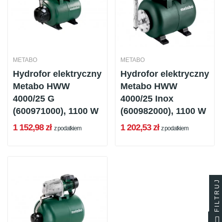
METABO
METABO
Hydrofor elektryczny
Hydrofor elektryczny
Metabo HWW
Metabo HWW
4000/25 G
4000/25 Inox
(600971000), 1100 W
(600982000), 1100 W
1 152,98 zł
1 202,53 zł
z podatkiem
z podatkiem
FILTRUJ