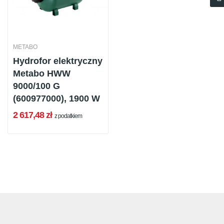
METABO
Hydrofor elektryczny
Metabo HWW
9000/100 G
(600977000), 1900 W
2 617,48 zł
z podatkiem