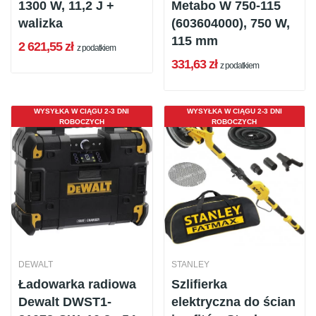
1300 W, 11,2 J +
Metabo W 750-115
walizka
(603604000), 750 W,
115 mm
2 621,55 zł
z podatkiem
331,63 zł
z podatkiem
WYSYŁKA W CIĄGU 2-3 DNI
WYSYŁKA W CIĄGU 2-3 DNI
ROBOCZYCH
ROBOCZYCH
DEWALT
STANLEY
Ładowarka radiowa
Szlifierka
Dewalt DWST1-
elektryczna do ścian