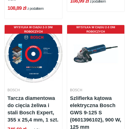
108,99 zł
z podatkiem
108,89 zł
z podatkiem
WYSYŁKA W CIĄGU 2-3 DNI
WYSYŁKA W CIĄGU 2-3 DNI
ROBOCZYCH
ROBOCZYCH
BOSCH
BOSCH
Tarcza diamentowa
Szlifierka kątowa
do cięcia żeliwa i
elektryczna Bosch
stali Bosch Expert,
GWS 9-125 S
355 x 25,4 mm, 1 szt.
(0601396102), 900 W,
125 mm