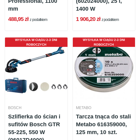
Professional, 1100
(602024000), 25 l,
mm
1400 W
488,95 zł
1 906,20 zł
z podatkiem
z podatkiem
WYSYŁKA W CIĄGU 2-3 DNI
WYSYŁKA W CIĄGU 2-3 DNI
ROBOCZYCH
ROBOCZYCH
BOSCH
METABO
Szlifierka do ścian i
Tarcza tnąca do stali
sufitów Bosch GTR
Metabo 616359000,
55-225, 550 W
125 mm, 10 szt.