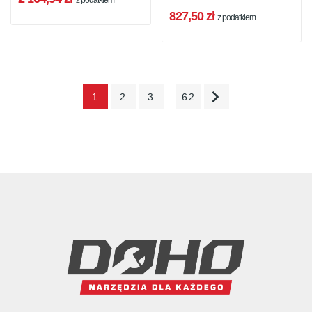
z podatkiem
827,50 zł
z podatkiem

1
2
3
…
62