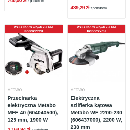
746,60 zł
z podatkiem
439,29 zł
z podatkiem
WYSYŁKA W CIĄGU 2-3 DNI
WYSYŁKA W CIĄGU 2-3 DNI
ROBOCZYCH
ROBOCZYCH
METABO
METABO
Przecinarka
Elektryczna
elektryczna Metabo
szlifierka kątowa
MFE 40 (604040500),
Metabo WE 2200-230
125 mm, 1900 W
(606437000), 2200 W,
230 mm
2 164,94 zł