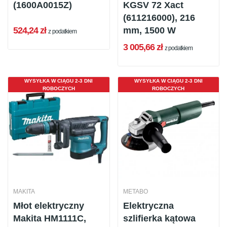
(1600A0015Z)
KGSV 72 Xact
(611216000), 216
524,24 zł
mm, 1500 W
z podatkiem
3 005,66 zł
z podatkiem
WYSYŁKA W CIĄGU 2-3 DNI
WYSYŁKA W CIĄGU 2-3 DNI
ROBOCZYCH
ROBOCZYCH
MAKITA
METABO
Młot elektryczny
Elektryczna
Makita HM1111C,
szlifierka kątowa