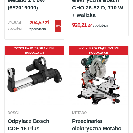
Metabo 2 x 5W
elektryczna Bosch
(657019000)
GHO 26-82 D, 710 W
+ walizka
204,52 zł
340,87 zł
920,21 zł
z podatkiem
-40%
z podatkiem
z podatkiem
WYSYŁKA W CIĄGU 2-3 DNI
WYSYŁKA W CIĄGU 2-3 DNI
ROBOCZYCH
ROBOCZYCH
BOSCH
METABO
Odpylacz Bosch
Przecinarka
GDE 16 Plus
elektryczna Metabo