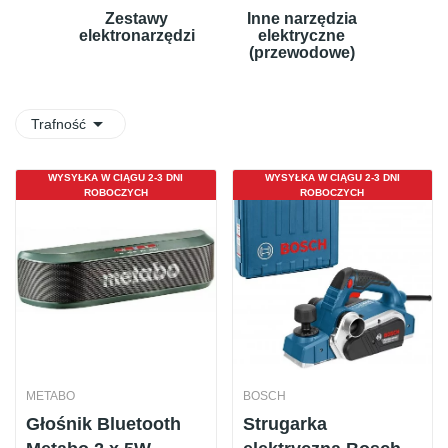
Zestawy
Inne narzędzia
elektronarzędzi
elektryczne
(przewodowe)

Trafność
WYSYŁKA W CIĄGU 2-3 DNI
WYSYŁKA W CIĄGU 2-3 DNI
ROBOCZYCH
ROBOCZYCH
METABO
BOSCH
Głośnik Bluetooth
Strugarka