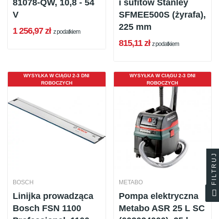
81078-QW, 10,8 - 54
i sufitów Stanley
V
SFMEE500S (żyrafa),
225 mm
1 256,97 zł
z podatkiem
815,11 zł
z podatkiem
WYSYŁKA W CIĄGU 2-3 DNI
WYSYŁKA W CIĄGU 2-3 DNI
ROBOCZYCH
ROBOCZYCH
FILTRUJ
BOSCH
METABO
Linijka prowadząca
Pompa elektryczna
Bosch FSN 1100
Metabo ASR 25 L SC